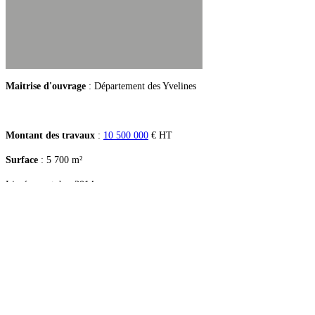
Maitrise d'ouvrage
: Département des Yvelines
Montant des travaux
:
10 500 000
€ HT
Surface
: 5 700 m²
Livré en octobre 2014
Mission
: base + dossier loir sur l'eau + assistance
à la certification + assistance en suivi d'exploitation
Equipe
: COTEC (TCE + HQE) CONVERGENCE
Ingénierie (cuisine) VENATHEC-Accord Acoustique
(acoustique) AS AcSéco (accessibilité, SSI)